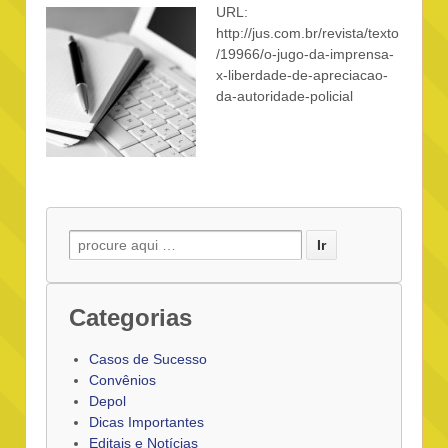
URL:
http://jus.com.br/revista/texto
/19966/o-jugo-da-imprensa-
x-liberdade-de-apreciacao-
da-autoridade-policial
Buscar por:
Categorias
Casos de Sucesso
Convênios
Depol
Dicas Importantes
Editais e Notícias