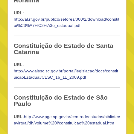
Roraima
URL:
http://al.rr.gov.br/publico/setores/000/2/download/constit
ui%C3%A7%C3%A3o_estadual.pdf
Constituição do Estado de Santa
Catarina
URL:
http://www.alesc.sc.gov.br/portal/legislacao/docs/constit
uicaoEstadual/CESC_16_11_2009.pdf
Constituição do Estado de São
Paulo
URL:
http://www.pge.sp.gov.br/centrodeestudos/bibliotec
avirtual/dh/volume%20i/constituicao%20estadual.htm